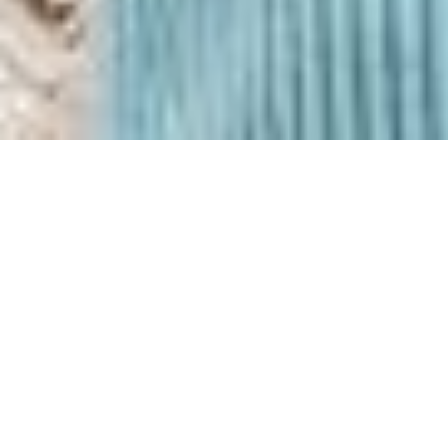
NUESTRO EQUIPO
Mónica Cingolani
Decana