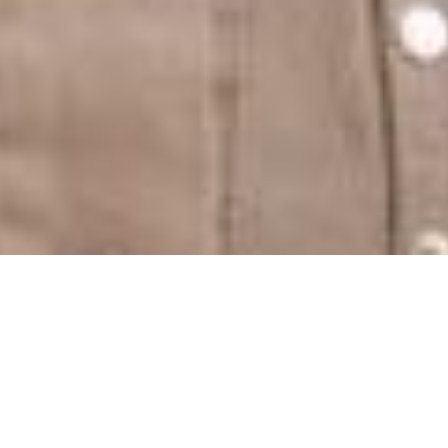
CONTACTANOS
Llamanos al (54 9) 351 4938000 int. 2216.
Escribinos a 
secretaria.educacion@ucc.edu.ar
, 
secposgrado.educacion@ucc.edu.ar
 y 