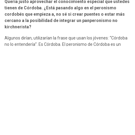
Quería justo aprovechar el conocimiento especial que ustedes 
tienen de Córdoba. ¿Está pasando algo en el peronismo 
cordobés que empieza a, no sé si crear puentes o estar más 
cercano a la posibilidad de integrar un panperonismo no 
kirchnerista?
Algunos dirían, utilizarían la frase que usan los jóvenes: “Córdoba 
no lo entendería”. Es Córdoba. El peronismo de Córdoba es un 
peronismo muy particular. Un peronismo históricamente 
construido sobre una sociedad que autopercibe radical, pero vota 
peronismo. Y es un peronismo que tanto José Manuel de la Sota 
en su momento como Juan Schiaretti, ese tándem muy fuerte 
que se formó, supieron interpretar de la sociedad cordobesa.
¿Cuáles son las señales que está dando el peronismo de Córdoba 
o que ha venido dando durante el gobierno de Milei? Son bastante 
contradictorias desde la dirigencia, porque hay críticas públicas, 
pero también en el Congreso le votan muchas leyes. Entonces hay 
como una falta de definición que me parece que la ciudadanía 
está reclamando de alguna manera.
Yo no tengo números actuales de Córdoba, pero sí, por supuesto, 