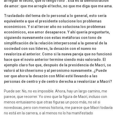
arreglar el techo, que lo tengo roto”. Esa es la demostración 
de amor: que me arregle el techo, no que me diga que me ama.
Trasladado del tema de lo personal a lo general, esto sería 
equivalente a que el presidente solucione los problemas 
económicos. Y si al tercer año no soluciona los problemas 
económicos, ese amor desaparece. Y ahí quería preguntarte, 
siguiendo nuevamente con estas metáforas con tono de 
simplificación de la relación interpersonal a la general de la 
sociedad con sus líderes, la desazón con el nuevo no 
revaloriza al anterior. Como si la nueva pareja que no funcionó 
hace que el novio anterior termine siendo más valorado. El 
ejemplo claro fue que, después de la presidencia de Macri, se 
valoró al kirchnerismo y al peronismo nuevamente. ¿Puede 
ser que ahora la desazón con Milei esté llevando a las 
personas de centro y de centro derecha a revalorizar a Macri?
Puede ser. No, no es imposible. Ahora, hay un largo camino, me 
parece, que recorrer. Yo creo que la figura de Macri, incluso con 
menos entusiasmo que otras figuras un poco más, no sé si 
novedosas, pero con menos historia, me parece que Macri todavía 
no está en la carrera, o al menos no lo ha manifestado 