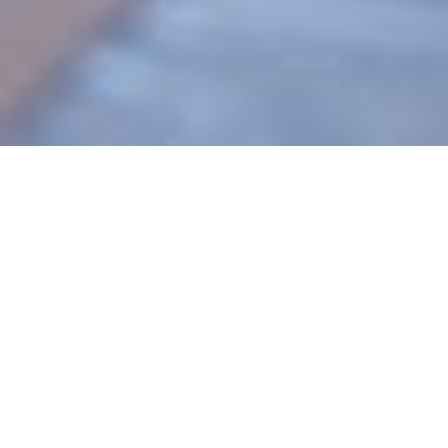
Publicado el
06-05-2026
en
UCC
“La arquitectura es una
necesidad y un derecho”
Nos visitaron directivos académicos del
Building & Architecture Institute con quienes
firmamos un convenio institucional.