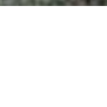
Publicado el
28-04-2025
en
UCC
Derecho ambiental,
desafíos y nuevas
perspectivas
Se realizó un seminario para reflexionar y
debatir de la mano de los institutos
especializados que abordan la temática en
nuestra Universidad y la UNC.
El pasado martes se realizó la sesión inaugural del Seminario
Actualización en Derecho Ambiental: desafíos y nuevas