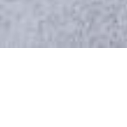
Publicado el
27-03-2025
en
UCC -
Posgrado
Verificamos nuestra
huella de carbono con
IRAM
Entrevistamos a Jessica Wasilevich, experta
en certificaciones y verificaciones de