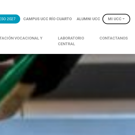
ESO 2027
CAMPUS UCC RÍO CUARTO
ALUMNI UCC
MI UCC
NTACIÓN VOCACIONAL Y
LABORATORIO
CONTACTANOS
CENTRAL