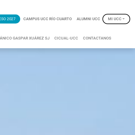
ESO 2027
CAMPUS UCC RÍO CUARTO
ALUMNI UCC
MI UCC
TÁNICO GASPAR XUÁREZ SJ
CICUAL-UCC
CONTACTANOS