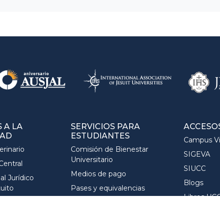
 A LA
SERVICIOS PARA
ACCESO
AD
ESTUDIANTES
Campus Vi
erinario
Comisión de Bienestar
SIGEVA
Universitario
Central
SIUCC
Medios de pago
al Jurídico
Blogs
tuito
Pases y equivalencias
Libros UC
a instituciones y
Títulos y legalizaciones
 de nivel medio
Programa de Inclusión y