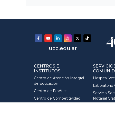
ucc.edu.ar
CENTROS E
SERVICIOS
INSTITUTOS
COMUNID
Centro de Atención Integral
Hospital Vet
de Educación
Laboratorio 
Centro de Bioética
Servicio Soci
Centro de Competitividad
Notarial Gra
Centro de
Servicios par
Emprendedorismo e
estudiantes