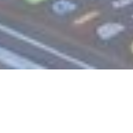
Publicado el
26-02-2026
en
UCC
Oportunidades de
financiamiento externo
Últimos días para postularse a convocatorias